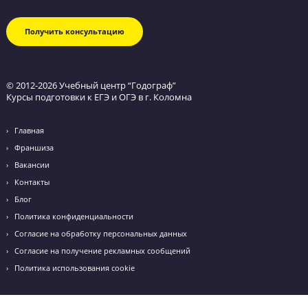
Я даю
согласие на обработку персональных данных
и
соглашаюсь с
политикой конфиденциальности
Я согласен(на) получать
информационные и рекламные сообщения
от УЦ «Годограф»
НОУ по телефону, email, SMS, в мессенджерах и иных каналах
связи
г. Коломна, ул. Октябрьской Революции, 366/2, 2 этаж, офис
33, 26, 27, 28
+79031360906
Email: kolomna@godege.ru
Режим работы: с 10:00 до 20:00
+74991360906