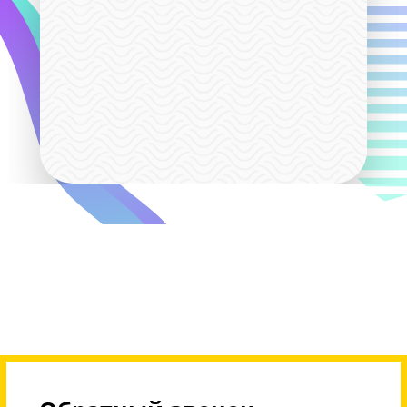
СТАРТ
5 960
- 
(1 предмет)
СТАНДАРТ
11 324
- 
(2 предмета) -
5%
МАКСИМУМ
16 632
- 
(3 предмета) -
7%
Дополнительные бонусы действуют до 31 авгу