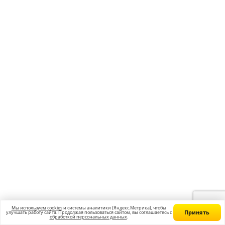
+74991360906
Режим работы: с 10:00 до 20:00
Получить консультацию
© 2012-2026 Учебный центр “Годограф”
Курсы подготовки к ЕГЭ и ОГЭ в г. Коломна
Главная
Франшиза
Вакансии
Контакты
Блог
Политика конфиденциальности
Согласие на обработку персональных данных