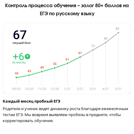
Видео-уроками от Годографа
пользуются крупнейшие сайты
подготовки: