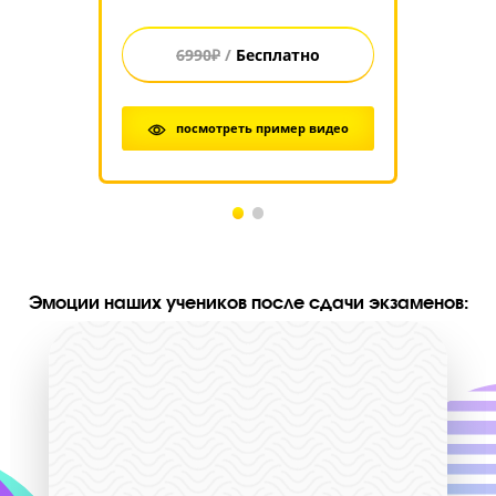
Я даю
согласие на обработку персональных данных
соглашаюсь с
политикой конфиденциальности
Я согласен(на) получать
информационные и рекламные сообщения
от УЦ «Годогр
НОУ по телефону, email, SMS, в мессенджерах и иных кана
связи
Стоимость занятий на курсах ЕГЭ “Годограф
1 месяц
4 ме